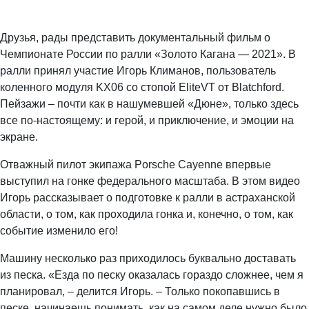
Друзья, рады представить документальный фильм о
Чемпионате России по ралли «Золото Кагана — 2021». В
ралли принял участие Игорь Климанов, пользователь
коленного модуля KX06 со стопой EliteVT от Blatchford.
Пейзажи – почти как в нашумевшей «Дюне», только здесь
все по-настоящему: и герой, и приключение, и эмоции на
экране.
Отважный пилот экипажа Porsche Cayenne впервые
выступил на гонке федерального масштаба. В этом видео
Игорь рассказывает о подготовке к ралли в астраханской
области, о том, как проходила гонка и, конечно, о том, как
событие изменило его!
Машину несколько раз приходилось буквально доставать
из песка. «Езда по песку оказалась гораздо сложнее, чем я
планировал, – делится Игорь. – Только покопавшись в
песке, начинаешь понимать, как на самом деле нужно было