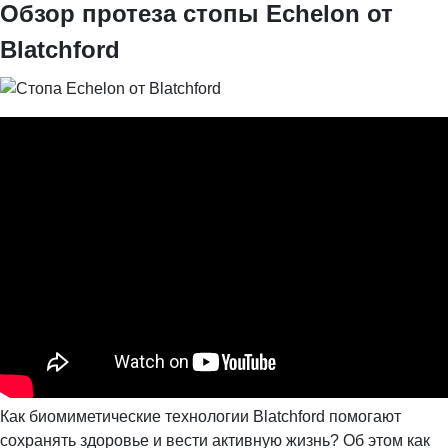
Обзор протеза стопы Echelon от
Blatchford
Как биомиметические технологии Blatchford помогают
сохранять здоровье и вести активную жизнь? Об этом как