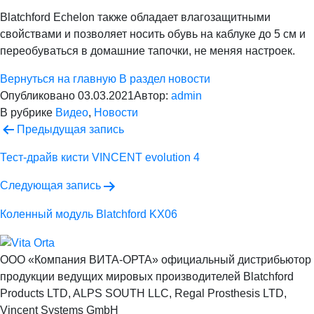
Blatchford Echelon также обладает влагозащитными
свойствами и позволяет носить обувь на каблуке до 5 см и
переобуваться в домашние тапочки, не меняя настроек.
Вернуться на главную
В раздел новости
Опубликовано
03.03.2021
Автор:
admin
В рубрике
Видео
,
Новости
Навигация
Предыдущая запись
по
Тест-драйв кисти VINCENT evolution 4
записям
Следующая запись
Коленный модуль Blatchford KX06
ООО «Компания ВИТА-ОРТА»
официальный дистрибьютор
продукции ведущих мировых производителей Blatchford
Products LTD, ALPS SOUTH LLC, Regal Prosthesis LTD,
Vincent Systems GmbH