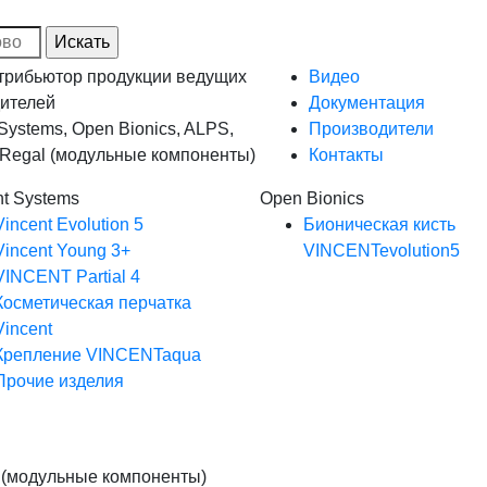
рибьютор продукции ведущих
Видео
ителей
Документация
 Systems, Open Bionics, ALPS,
Производители
, Regal (модульные компоненты)
Контакты
nt Systems
Open Bionics
Vincent Evolution 5
Бионическая кисть
Vincent Young 3+
VINCENTevolution5
VINCENT Partial 4
Косметическая перчатка
Vincent
Крепление VINCENTaqua
Прочие изделия
 (модульные компоненты)