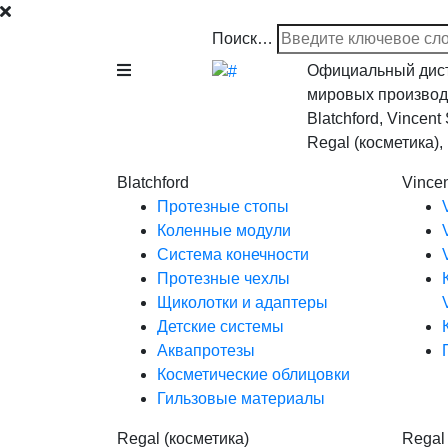
Поиск…
Официальный дист
мировых производ
Blatchford, Vincent
Regal (косметика)
Blatchford
Vince
Протезные стопы
Коленные модули
Система конечности
Протезные чехлы
Щиколотки и адаптеры
Детские системы
Аквапротезы
Косметические облицовки
Гильзовые материалы
Regal (косметика)
Regal