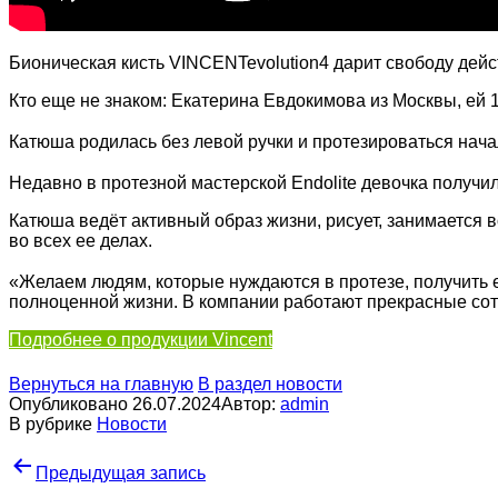
Бионическая кисть VINCENTevolution4 дарит свободу дей
Кто еще не знаком: Екатерина Евдокимова из Москвы, ей 1
⠀
Катюша родилась без левой ручки и протезироваться нач
⠀
Недавно в протезной мастерской Endolite девочка получи
Катюша ведёт активный образ жизни, рисует, занимается в
во всех ее делах.
⠀
«Желаем людям, которые нуждаются в протезе, получить е
полноценной жизни. В компании работают прекрасные сотр
Подробнее о продукции Vincent
Вернуться на главную
В раздел новости
Опубликовано
26.07.2024
Автор:
admin
В рубрике
Новости
Навигация
Предыдущая запись
по