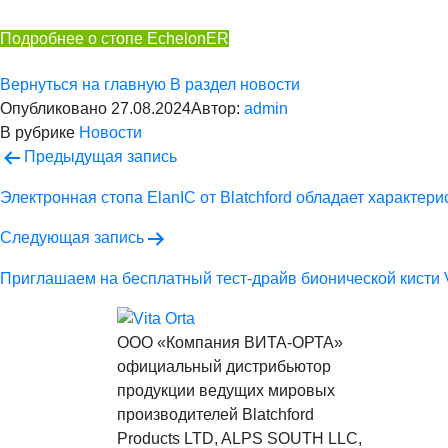
Подробнее о стопе EchelonER
Вернуться на главную
В раздел новости
Опубликовано
27.08.2024
Автор:
admin
В рубрике
Новости
Навигация
Предыдущая запись
по
Электронная стопа ElanIC от Blatchford обладает характер
записям
Следующая запись
Приглашаем на бесплатный тест-драйв бионической кисти 
ООО «Компания ВИТА-ОРТА»
официальный дистрибьютор
продукции ведущих мировых
производителей Blatchford
Products LTD, ALPS SOUTH LLC,