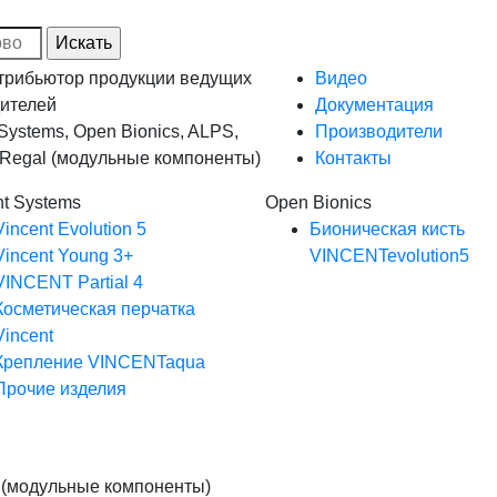
рибьютор продукции ведущих
Видео
ителей
Документация
 Systems, Open Bionics, ALPS,
Производители
, Regal (модульные компоненты)
Контакты
nt Systems
Open Bionics
Vincent Evolution 5
Бионическая кисть
Vincent Young 3+
VINCENTevolution5
VINCENT Partial 4
Косметическая перчатка
Vincent
Крепление VINCENTaqua
Прочие изделия
 (модульные компоненты)