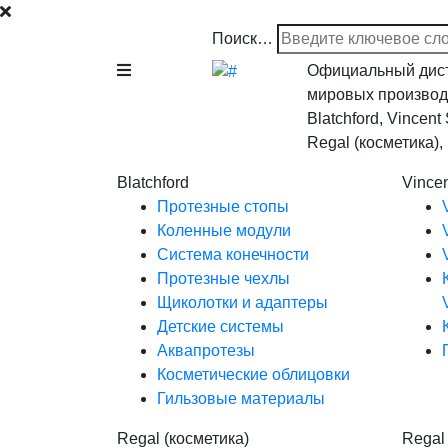
Поиск…
Официальный дист
мировых производ
Blatchford, Vincent
Regal (косметика)
Blatchford
Vince
Протезные стопы
Коленные модули
Система конечности
Протезные чехлы
Щиколотки и адаптеры
Детские системы
Аквапротезы
Косметические облицовки
Гильзовые материалы
Regal (косметика)
Regal