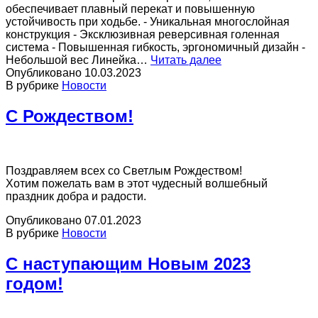
обеспечивает плавный перекат и повышенную
устойчивость при ходьбе. - Уникальная многослойная
конструкция - Эксклюзивная реверсивная голенная
система - Повышенная гибкость, эргономичный дизайн -
Новинка!
Небольшой вес Линейка…
Читать далее
Стопы
Опубликовано
10.03.2023
BioStep
В рубрике
Новости
от
компании
С Рождеством!
ALPS
Поздравляем всех со Светлым Рождеством!
Хотим пожелать вам в этот чудесный волшебный
праздник добра и радости.
Опубликовано
07.01.2023
В рубрике
Новости
С наступающим Новым 2023
годом!