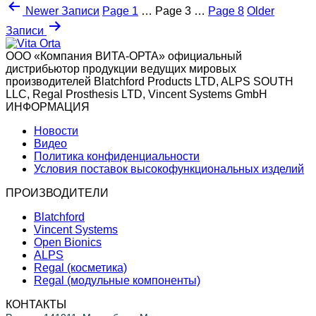
Пагинация
Newer
Записи
Page 1
…
Page 3
…
Page 8
Older
записей
Записи
ООО «Компания ВИТА-ОРТА»
официальный
дистрибьютор продукции ведущих мировых
производителей Blatchford Products LTD, ALPS SOUTH
LLC, Regal Prosthesis LTD, Vincent Systems GmbH
ИНФОРМАЦИЯ
Новости
Видео
Политика конфиденциальности
Условия поставок высокофункциональных изделий
ПРОИЗВОДИТЕЛИ
Blatchford
Vincent Systems
Open Bionics
ALPS
Regal (косметика)
Regal (модульные компоненты)
КОНТАКТЫ