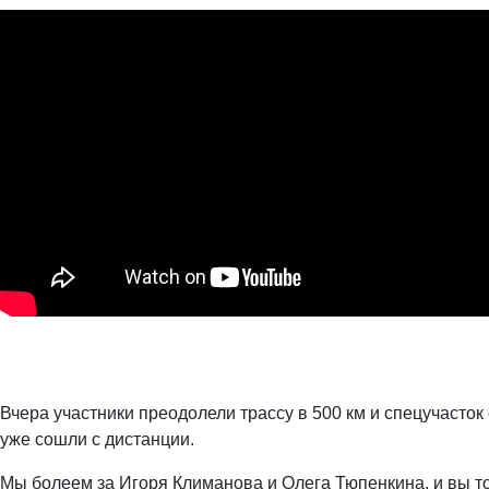
Вчера участники преодолели трассу в 500 км и спецучасток
уже сошли с дистанции.
Мы болеем за Игоря Климанова и Олега Тюпенкина, и вы т