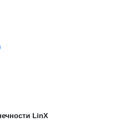
й
ечности LinX