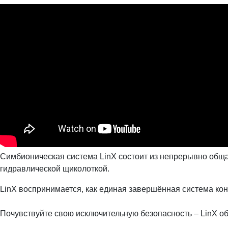
Симбионическая система LinX состоит из непрерывно обща
гидравлической щиколоткой.
LinX воспринимается, как единая завершённая система кон
⠀
Почувствуйте свою исключительную безопасность – LinX о