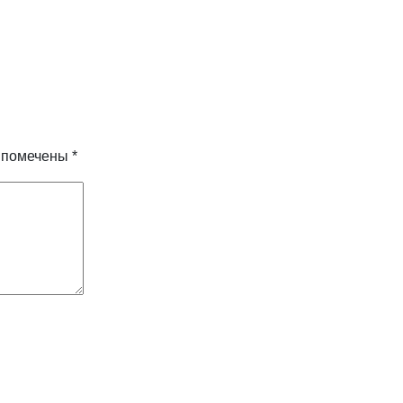
я помечены
*